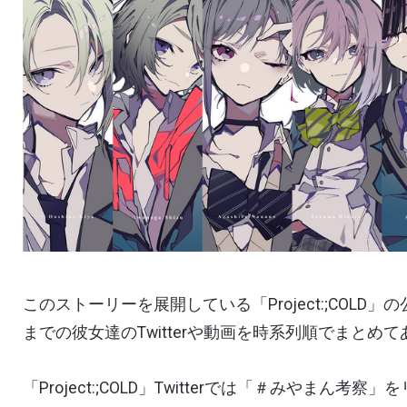
このストーリーを展開している「
Project:;COLD
」の
までの彼女達の
Twitter
や動画を時系列順でまとめて
「
Project:;COLD
」
Twitter
では「＃みやまん考察」を