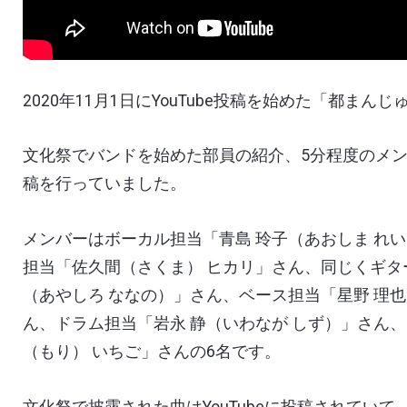
2020
年
11
月
1
日に
YouTube
投稿を始めた「都まんじ
文化祭でバンドを始めた部員の紹介、
5
分程度のメ
稿を行っていました。
メンバーはボーカル担当「青島 玲子（あおしま れ
担当「佐久間（さくま） ヒカリ」さん、同じくギタ
（あやしろ ななの）」さん、ベース担当「星野 理也
ん、ドラム担当「岩永 静（いわなが しず）」さん
（もり） いちご」さんの
6
名です。
文化祭で披露された曲は
YouTube
に投稿されていて