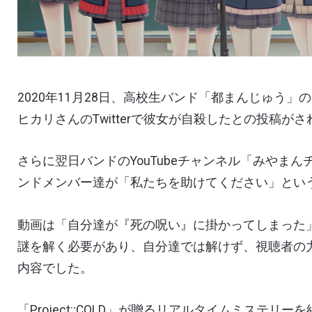
2020
年
11
月
28
日、高校生バンド「都まんじゅう」の
ヒカリさんの
Twitter
で彼女が自殺したとの投稿がさ
さらに翌日バンドの
YouTube
チャンネル「みやまん
ンドメンバー達が「私たちを助けてください」とい
動画は「自分達が『死の呪い』に掛かってしまった
謎を解く必要があり、自分達では解けず、視聴者の
内容でした。
「
Project:;COLD
」が贈るリアルタイムミステリーを