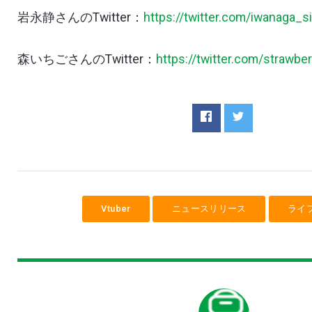
岩永静さんの
Twitter：
https://twitter.com/iwanaga_s
森いちごさんの
Twitter：
https://twitter.com/strawbe
Vtuber
ニュースリリース
ライ