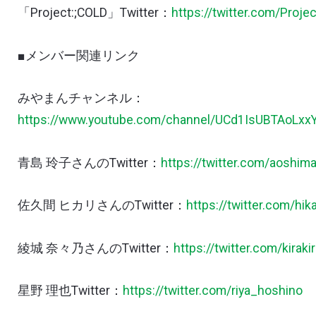
「
Project:;COLD
」
Twitter：
https://twitter.com/Proj
■
メンバー関連リンク
みやまんチャンネル：
https://www.youtube.com/channel/UCd1IsUBTAoLxx
青島
玲子さんの
Twitter：
https://twitter.com/aoshim
佐久間 ヒカリさんの
Twitter：
https://twitter.com/hi
綾城
奈々乃さんの
Twitter：
https://twitter.com/kirak
星野
理也
Twitter：
https://twitter.com/riya_hoshino