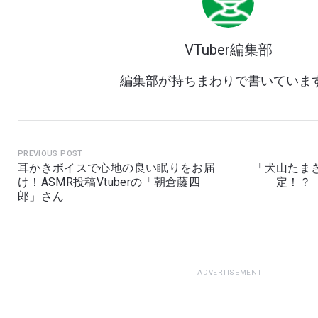
VTuber編集部
編集部が持ちまわりで書いていま
PREVIOUS POST
耳かきボイスで心地の良い眠りをお届
「犬山たま
け！ASMR投稿Vtuberの「朝倉藤四
定！？
郎」さん
ADVERTISEMENT